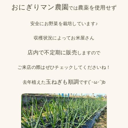
おにぎりマン農園
農薬を使用せず
では
安全にお野菜を栽培しています♪
収穫状況によってお米屋さん
店内で
不定期に販売
しますので
ご来店の際はぜひチェックしてくださいね！
玉ねぎも順調
去年植えた
です(`･ω･´)b