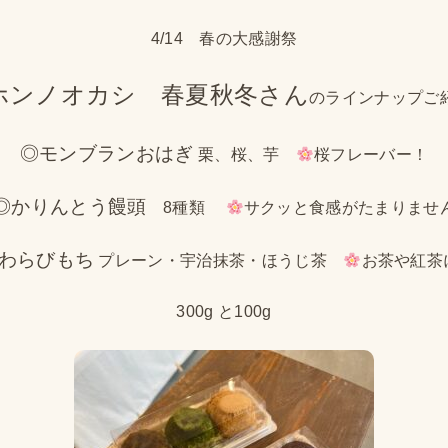
4/14 春の大感謝祭
ホンノオカシ 春夏秋冬さん
のラインナップご
◎モンブランおはぎ
栗、桜、芋
桜フレーバー！
◎かりんとう饅頭
8種類
サクッと食感がたまりませ
わらびもち
プレーン・宇治抹茶・ほうじ茶
お茶や紅茶
300g と100g