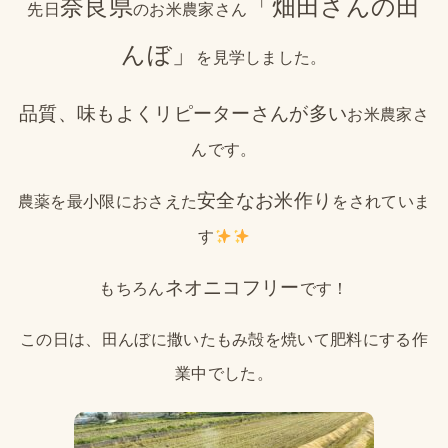
奈良県
「畑田さんの田
先日
のお米農家さん
んぼ」
を見学しました。
品質、味もよくリピーターさんが多い
お米農家さ
んです。
安全なお米作り
農薬を最小限におさえた
をされていま
す
ネオニコフリー
もちろん
です！
この日は、田んぼに撒いたもみ殻を焼いて肥料にする作
業中でした。