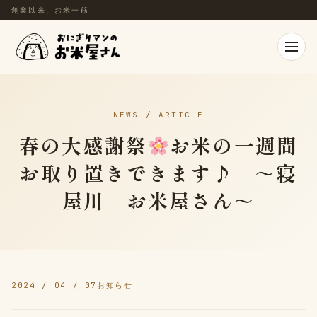
創業以来、お米一筋
NEWS / ARTICLE
春の大感謝祭
お米の一週間
お取り置きできます♪ ～寝
屋川 お米屋さん～
2024 / 04 / 07
お知らせ