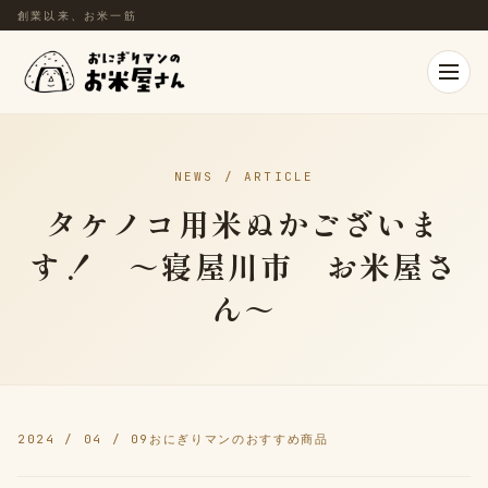
創業以来、お米一筋
NEWS / ARTICLE
タケノコ用米ぬかございま
す！ ～寝屋川市 お米屋さ
ん～
2024 / 04 / 09
おにぎりマンのおすすめ商品