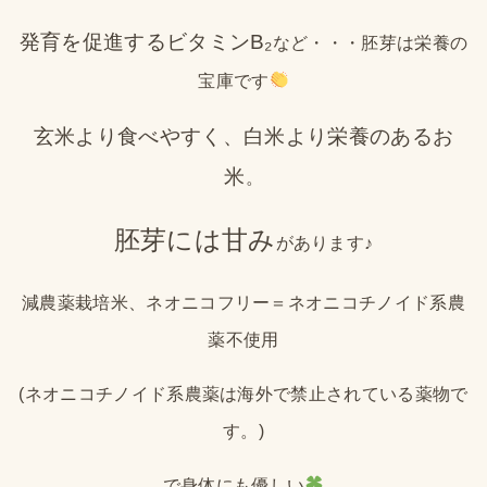
発育を促進するビタミンB₂
など・・・胚芽は栄養の
宝庫です
玄米より食べやすく、白米より栄養のあるお
米
。
胚芽には甘み
があります♪
減農薬栽培米、ネオニコフリー＝ネオニコチノイド系農
薬不使用
(ネオニコチノイド系農薬は海外で禁止されている薬物で
す。)
で身体にも優しい