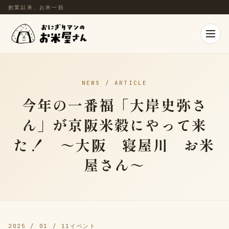
創業以来、お米一筋
NEWS / ARTICLE
今年の一番福「大岸史弥さ
ん」が京阪米穀にやって来
た！ ～大阪 寝屋川 お米
屋さん～
2025 / 01 / 11
イベント