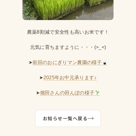
農薬8割減で安全性も高いお米です！
元気に育ちますように・・・(>_<)
➤
前回のおにぎりマン農園の様子
➤
2025年お中元承ります♪
➤
畑田さんの田んぼの様子
お知らせ一覧へ戻る